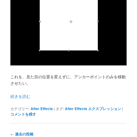
これを、見た目の位置を変えずに、アンカーポイントのみを移動
させたい。
続きを読む
カテゴリー:
After Effects
|
タグ:
After Effects エクスプレッション
|
コメントを残す
投
←
過去の投稿