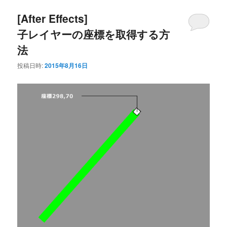
[After Effects]
ン
テ
子レイヤーの座標を取得する方
テ
ン
法
ン
ツ
投稿日時:
2015年8月16日
ツ
へ
へ
移
移
動
動