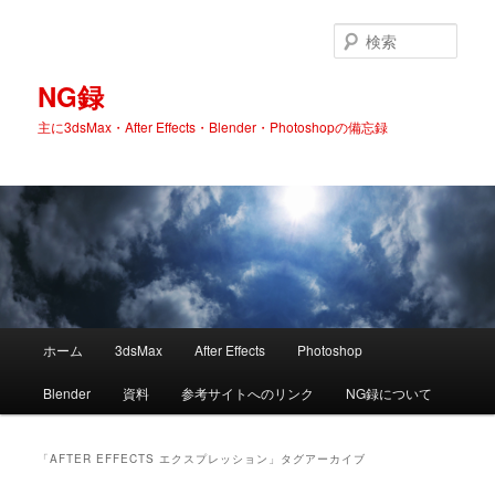
検
索
NG録
主に3dsMax・After Effects・Blender・Photoshopの備忘録
メ
ホーム
3dsMax
After Effects
Photoshop
メ
サ
イ
ン
Blender
資料
参考サイトへのリンク
NG録について
イ
ブ
メ
ニ
ン
コ
ュ
「
AFTER EFFECTS エクスプレッション
」タグアーカイブ
ー
コ
ン