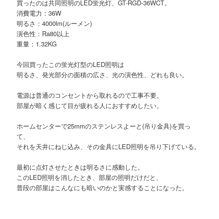
買ったのは共同照明のLED蛍光灯、GT-RGD-36WCT。
消費電力：36W
明るさ：4000lm(ルーメン)
演色性：Ra80以上
重量：1.32KG
今回買ったこの蛍光灯型のLED照明は
明るさ、発光部分の面積の広さ、光の演色性、どれも良い。
電源は普通のコンセントから取れるので工事不要。
部屋が暗く感じて目が疲れる人におすすめしたい。
ホームセンターで25mmのステンレスよーと(吊り金具)を買っ
て、
それを天井にねじ込み、その金具にLED照明を吊り下げている。
最初に点灯させたときは明るさに感動した。
このLED照明を消したとき、部屋の照明だけだと、
普段の部屋はこんなにも暗いのかと実感することになった。