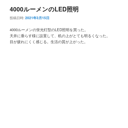
ナ
4000ルーメンのLED照明
ビ
ン
ゲ
投稿日時:
2021年3月15日
ー
テ
シ
4000ルーメンの蛍光灯型のLED照明を買った。
ョ
天井に垂らす様に設置して、机の上がとても明るくなった。
ン
ン
目が疲れにくく感じる。生活の質が上がった。
ツ
へ
移
動