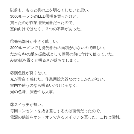
以前も、もっと机の上を明るくしたいと思い、
3000ルーメンのLED照明を買ったけど、
買ったのが作業用投光器だったので、
室内向けではなく、３つの不満があった。
①発光部分が小さく眩しい。
3000ルーメンでも発光部分の面積が小さいので眩しい。
だからA4の紙を拡散板として照明の前に付けて使っていた。
A4の紙を置くと明るさが落ちてしまう。
②演色性が良くない。
光が青白く感じた。作業用投光器なのでしかたがない。
室内で使うのなら明るいだけじゃなく、
光の色味、演色性も大事。
③スイッチが無い。
毎回コンセントを抜き差しするのは面倒だったので、
電源の供給をオン・オフできるスイッチを買った。これは便利。