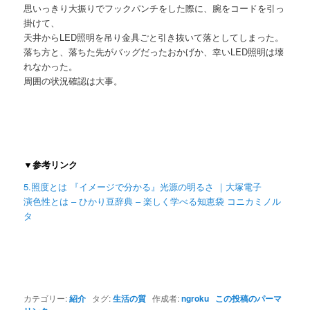
思いっきり大振りでフックパンチをした際に、腕をコードを引っ
掛けて、
天井からLED照明を吊り金具ごと引き抜いて落としてしまった。
落ち方と、落ちた先がバッグだったおかげか、幸いLED照明は壊
れなかった。
周囲の状況確認は大事。
▼参考リンク
5.照度とは 『イメージで分かる』光源の明るさ ｜大塚電子
演色性とは – ひかり豆辞典 – 楽しく学べる知恵袋 コニカミノル
タ
カテゴリー:
紹介
タグ:
生活の質
作成者:
ngroku
この投稿のパーマ