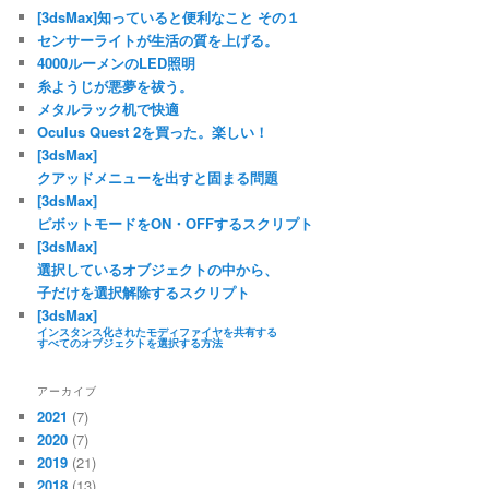
[3dsMax]知っていると便利なこと その１
センサーライトが生活の質を上げる。
4000ルーメンのLED照明
糸ようじが悪夢を祓う。
メタルラック机で快適
Oculus Quest 2を買った。楽しい！
[3dsMax]
クアッドメニューを出すと固まる問題
[3dsMax]
ピボットモードをON・OFFするスクリプト
[3dsMax]
選択しているオブジェクトの中から、
子だけを選択解除するスクリプト
[3dsMax]
インスタンス化されたモディファイヤを共有する
すべてのオブジェクトを選択する方法
アーカイブ
2021
(7)
2020
(7)
2019
(21)
2018
(13)