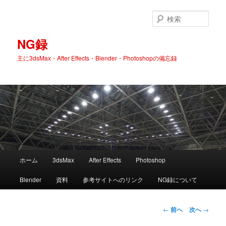
検
索
NG録
主に3dsMax・After Effects・Blender・Photoshopの備忘録
メ
ホーム
3dsMax
After Effects
Photoshop
メ
イ
ン
Blender
資料
参考サイトへのリンク
NG録について
イ
メ
ニ
ン
ュ
投
←
前へ
次へ
→
ー
稿
コ