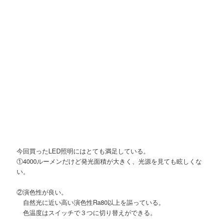
今回買ったLED照明にはとても満足している。
①4000ルーメンだけど発光面積が大きく、光源を見ても眩しくな
い。
②演色性が良い。
自然光に近い高い演色性Ra80以上を謳っている。
色温度はスイッチで３つに切り替えができる。