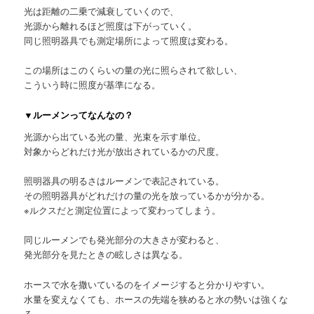
光は距離の二乗で減衰していくので、
光源から離れるほど照度は下がっていく。
同じ照明器具でも測定場所によって照度は変わる。
この場所はこのくらいの量の光に照らされて欲しい、
こういう時に照度が基準になる。
▼ルーメンってなんなの？
光源から出ている光の量、光束を示す単位。
対象からどれだけ光が放出されているかの尺度。
照明器具の明るさはルーメンで表記されている。
その照明器具がどれだけの量の光を放っているかが分かる。
※ルクスだと測定位置によって変わってしまう。
同じルーメンでも発光部分の大きさが変わると、
発光部分を見たときの眩しさは異なる。
ホースで水を撒いているのをイメージすると分かりやすい。
水量を変えなくても、ホースの先端を狭めると水の勢いは強くな
る。