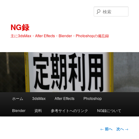
検
索
NG録
主に3dsMax・After Effects・Blender・Photoshopの備忘録
メ
ホーム
3dsMax
After Effects
Photoshop
メ
イ
ン
Blender
資料
参考サイトへのリンク
NG録について
イ
メ
ニ
ン
ュ
投
←
前へ
次へ
→
ー
稿
コ