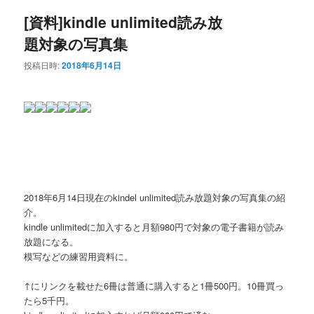
ナ
[資料]kindle unlimited読み放
ビ
ン
ゲ
題対象の写真集
ー
テ
シ
投稿日時:
2018年6月14日
ョ
ン
ン
ツ
へ
移
2018年6月14日現在のkindel unlimited読み放題対象の写真集の紹
動
介。
kindle unlimitedに加入すると月額980円で対象の電子書籍が読み
放題になる。
模写などの練習用資料に。
↑にリンクを載せた6冊は普通に購入すると1冊500円。10冊買っ
たら5千円。