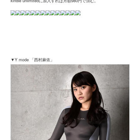
kindle unlimitedに加入すれば月額980円で済む。
▼Y mode 「西村麻依」