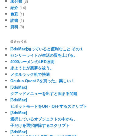
未分類
(3)
紹介
(14)
色彩
(1)
読書
(1)
資料
(8)
最近の投稿
[3dsMax]知っていると便利なこと その１
センサーライトが生活の質を上げる。
4000ルーメンのLED照明
糸ようじが悪夢を祓う。
メタルラック机で快適
Oculus Quest 2を買った。楽しい！
[3dsMax]
クアッドメニューを出すと固まる問題
[3dsMax]
ピボットモードをON・OFFするスクリプト
[3dsMax]
選択しているオブジェクトの中から、
子だけを選択解除するスクリプト
[3dsMax]