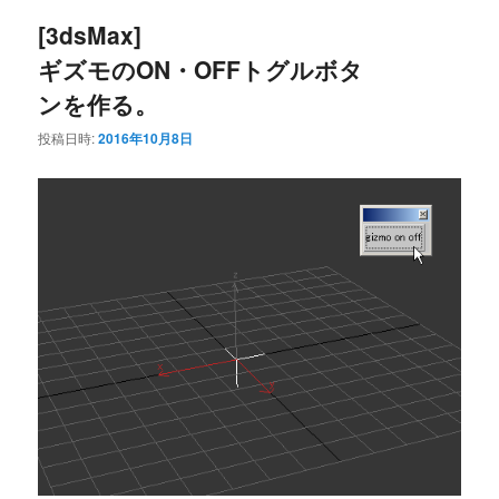
ナ
[3dsMax]
ビ
ン
ゲ
ギズモのON・OFFトグルボタ
ー
テ
ンを作る。
シ
ョ
投稿日時:
2016年10月8日
ン
ン
ツ
へ
移
動