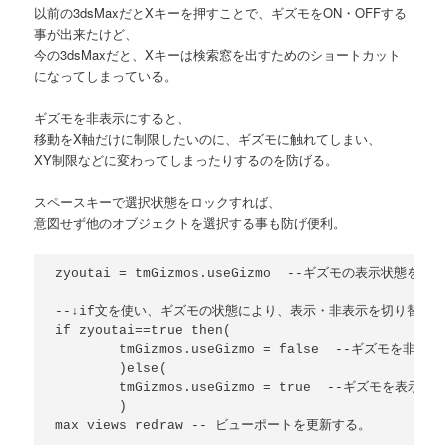
以前の3dsMaxだとXキーを押すことで、ギズモをON・OFFする
事が出来たけど、
今の3dsMaxだと、Xキーは検索窓を出すためのショートカット
になってしまっている。
ギズモを非表示にすると、
移動をX軸だけに制限したいのに、ギズモに触れてしまい、
XY制限などに変わってしまったりするのを防げる。
スペースキーで選択状態をロックすれば、
意図せず他のオブジェクトを選択する事も防げ便利。
zyoutai = tmGizmos.useGizmo  --ギズモの表示状態を取得

--↓if文を使い、ギズモの状態により、表示・非表示を切り替える。
if zyoutai==true then(

	tmGizmos.useGizmo = false  --ギズモを非表示にする。

	)else(

	tmGizmos.useGizmo = true  --ギズモを表示する。

	)
