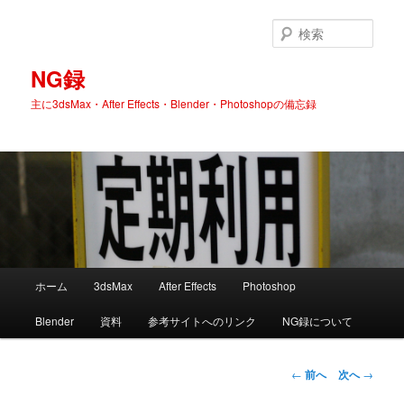
検
索
NG録
主に3dsMax・After Effects・Blender・Photoshopの備忘録
メ
ホーム
3dsMax
After Effects
Photoshop
メ
イ
ン
Blender
資料
参考サイトへのリンク
NG録について
イ
メ
ニ
ン
ュ
投
←
前へ
次へ
→
ー
稿
コ