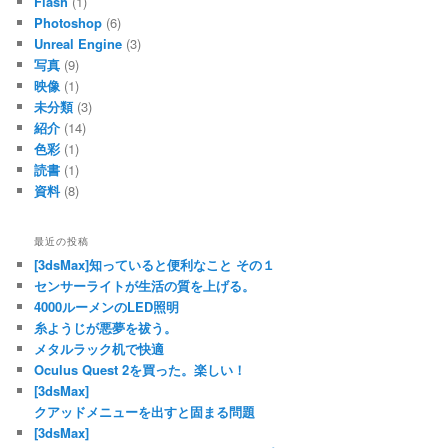
Flash
(1)
Photoshop
(6)
Unreal Engine
(3)
写真
(9)
映像
(1)
未分類
(3)
紹介
(14)
色彩
(1)
読書
(1)
資料
(8)
最近の投稿
[3dsMax]知っていると便利なこと その１
センサーライトが生活の質を上げる。
4000ルーメンのLED照明
糸ようじが悪夢を祓う。
メタルラック机で快適
Oculus Quest 2を買った。楽しい！
[3dsMax]
クアッドメニューを出すと固まる問題
[3dsMax]