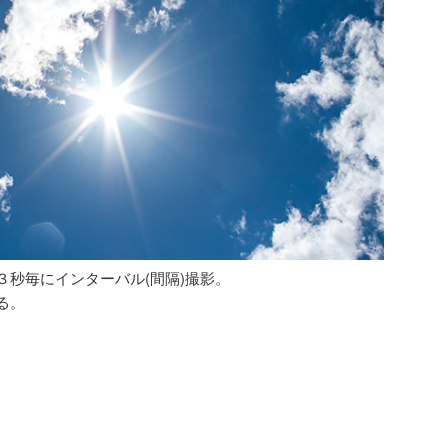
３秒毎にインターバル(間隔)撮影。
る。