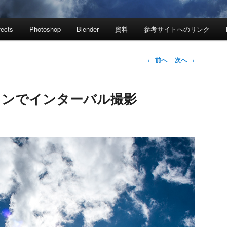
fects
Photoshop
Blender
資料
参考サイトへのリンク
投
←
前へ
次へ
→
稿
ナ
コンでインターバル撮影
ビ
ゲ
ー
シ
ョ
ン