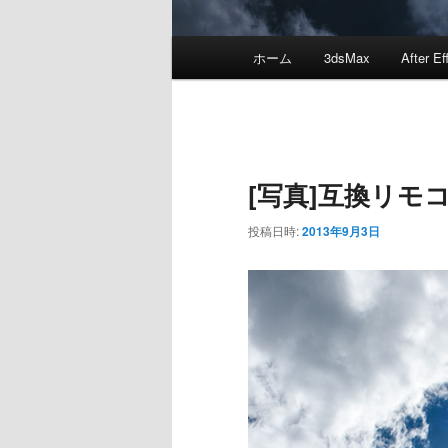
メ
ホーム
3dsMax
After Ef
メ
イ
ン
イ
メ
ニ
ン
ュ
[写真]互換リモ
ー
コ
投稿日時:
2013年9月3日
ン
テ
ン
ツ