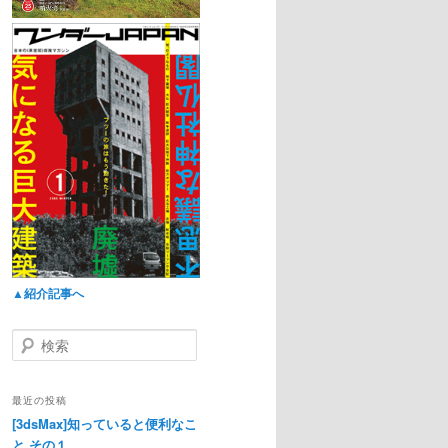
▲紹介記事へ
検
索
最近の投稿
[3dsMax]知っていると便利なこ
と その１