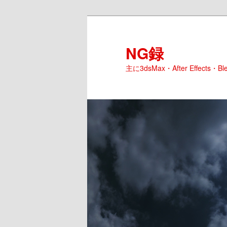
NG録
主に3dsMax・After Effects・